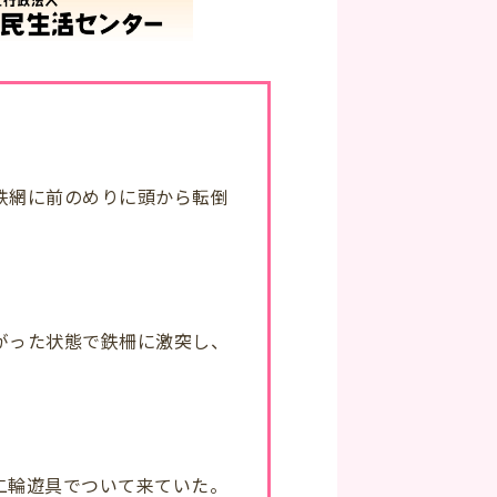
鉄網に前のめりに頭から転倒
がった状態で鉄柵に激突し、
二輪遊具でついて来ていた。