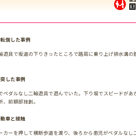
の転倒した事例
輪遊具で坂道の下りきったところで路肩に乗り上げ排水溝の
。
衝突した事例
でペダルなし二輪遊具で遊んでいた。下り坂でスピードがあ
折、前額部挫創。
自動車と接触
ーカーを押して横断歩道を渡り、後ろから患児がペダルなし