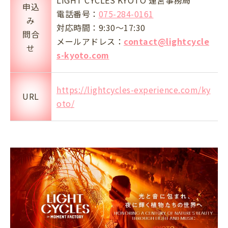
LIGHT CYCLES KYOTO 運営事務局
申込
電話番号：
075-284-0161
み
対応時間：9:30～17:30
問合
メールアドレス：
contact@lightcycle
せ
s-kyoto.com
https://lightcycles-experience.com/ky
URL
oto/