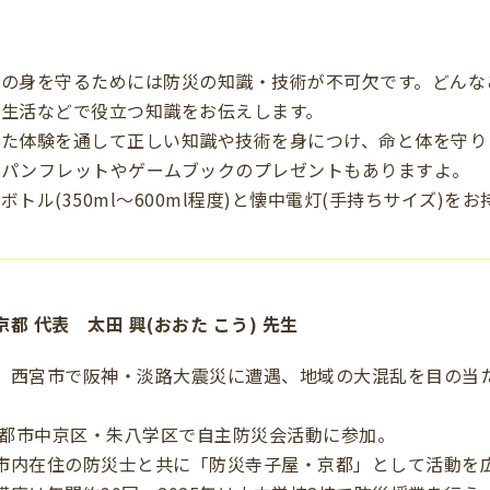
の身を守るためには防災の知識・技術が不可欠です。どんな
生活などで役立つ知識をお伝えします。
した体験を通して正しい知識や技術を身につけ、命と体を守り
るパンフレットやゲームブックのプレゼントもありますよ。
トル(350ml～600ml程度)と懐中電灯(手持ちサイズ)を
都 代表 太田 興(おおた こう) 先生
。西宮市で阪神・淡路大震災に遭遇、地域の大混乱を目の当
ら京都市中京区・朱八学区で自主防災会活動に参加。
市内在住の防災士と共に「防災寺子屋・京都」として活動を