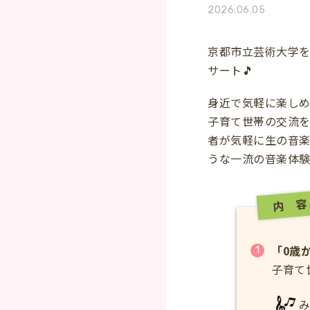
2026.06.05
京都市立芸術大学
サート🎵
身近で気軽に楽し
子育て世帯の交流
者が気軽に生の音
うな一流の音楽体験
内 容
「0歳
子育て