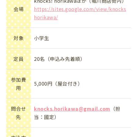
knocks! horikawaほか（堀川商店街内）
会場
https://sites.google.com/view/knocks
horikawa/
対象
小学生
定員
20名（申込み先着順）
参加費
5,000円（屋台付き）
用
問合せ
knocks.horikawa@gmail.com
（担
先
当：國定）