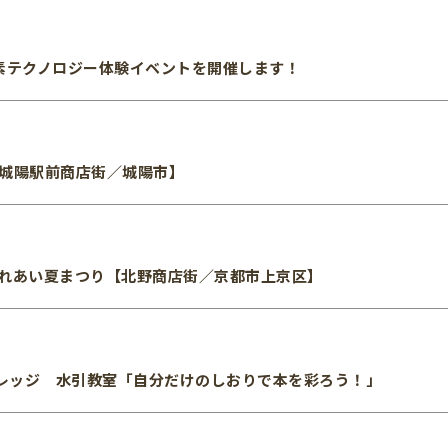
炭素テクノロジー体験イベントを開催します！
R城陽駅前商店街／城陽市】
ふれあい夏まつり【北野商店街／京都市上京区】
レッジ 水引教室「自分だけのしおりで本を彩ろう！」