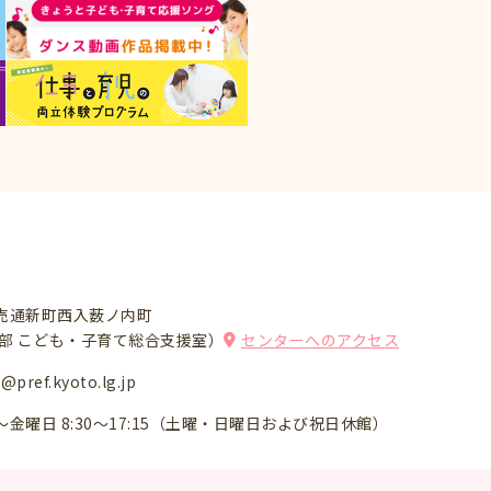
売通新町西入薮ノ内町
祉部 こども・子育て総合支援室）
センターへのアクセス
pref.kyoto.lg.jp
～金曜日
8:30～17:15（土曜・日曜日および祝日休館）