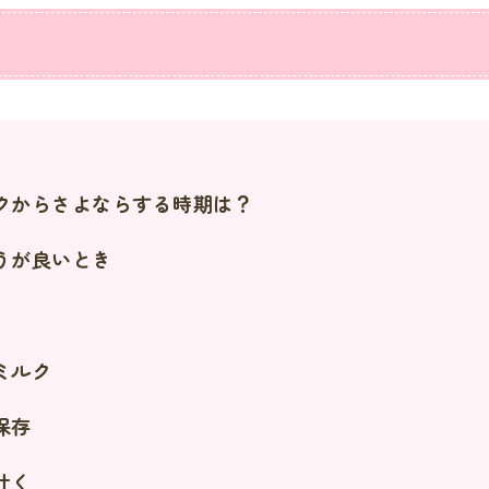
クからさよならする時期は？
うが良いとき
ミルク
保存
吐く